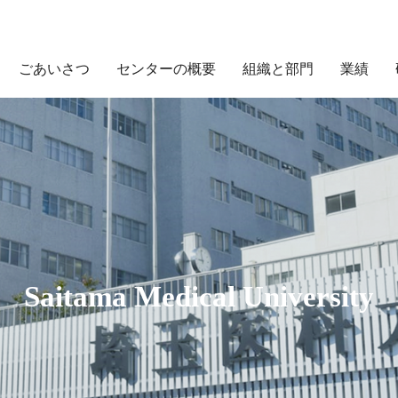
ごあいさつ
センターの概要
組織と部門
業績
Saitama Medical University