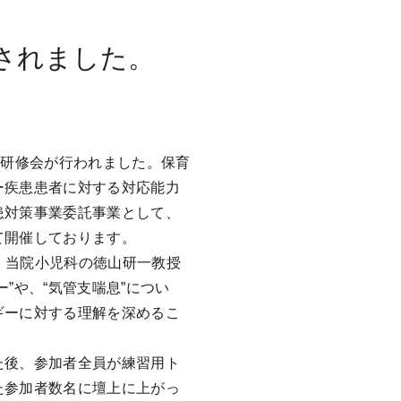
されました。
疾患研修会が行われました。保育
ー疾患患者に対する対応能力
患対策事業委託事業として、
て開催しております。
で、当院小児科の徳山研一教授
”や、“気管支喘息”につい
ギーに対する理解を深めるこ
た後、参加者全員が練習用ト
た参加者数名に壇上に上がっ