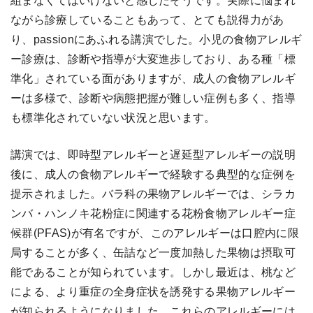
組まなくてはいけないと感じたそうです。実際に悩まれ
ながら診療していることもあって、とても説得力があ
り、passionにあふれる講演でした。小児の食物アレルギ
ー診療は、診断や指導が大変進歩しており、ある種「標
準化」されている面がありますが、成人の食物アレルギ
ーは多様で、診断や病態把握が難しい症例も多く、指導
も標準化されていない状況と思います。
講演では、即時型アレルギーと遅延型アレルギーの説明
後に、成人の食物アレルギーで経験する典型的な症例を
提示されました。バラ科の果物アレルギーでは、シラカ
ンバ・ハンノキ花粉症に関連する花粉食物アレルギー症
候群(PFAS)が有名ですが、このアレルギーは口腔内に限
局することが多く、缶詰など一度加熱した果物は摂取可
能であることが知られています。しかし最近は、桃など
による、より重症の全身症状を誘発する果物アレルギー
が知られるようになりました。これらのアレルギーには