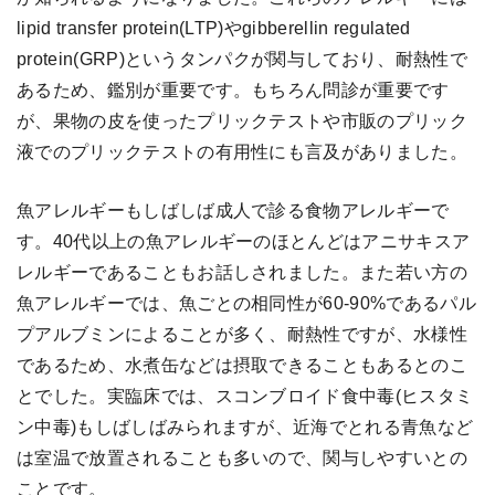
lipid transfer protein(LTP)やgibberellin regulated
protein(GRP)というタンパクが関与しており、耐熱性で
あるため、鑑別が重要です。もちろん問診が重要です
が、果物の皮を使ったプリックテストや市販のプリック
液でのプリックテストの有用性にも言及がありました。
魚アレルギーもしばしば成人で診る食物アレルギーで
す。40代以上の魚アレルギーのほとんどはアニサキスア
レルギーであることもお話しされました。また若い方の
魚アレルギーでは、魚ごとの相同性が60-90%であるパル
プアルブミンによることが多く、耐熱性ですが、水様性
であるため、水煮缶などは摂取できることもあるとのこ
とでした。実臨床では、スコンブロイド食中毒(ヒスタミ
ン中毒)もしばしばみられますが、近海でとれる青魚など
は室温で放置されることも多いので、関与しやすいとの
ことです。